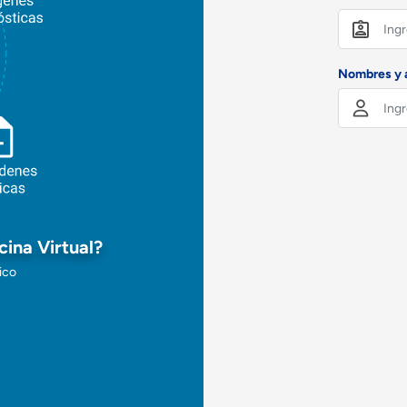
Nombres y a
cina Virtual?
ico